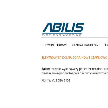
BUDYNKI BIUROWE
CENTRA HANDLOWE
H
ELEKTROWNIA DOLNA ODRA, NOWE CZARNOWO
Zakres
: projekt wykonawczy półstałej instalacji zr
zraszaczowa podpodłogowa dla budynku rozdzielni
Norma
: VdS CEA 2109