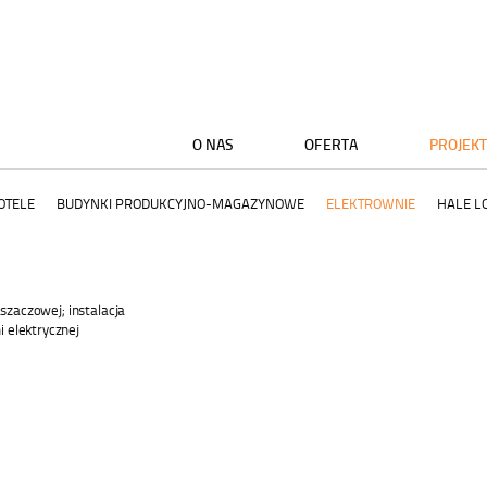
O NAS
OFERTA
PROJEK
OTELE
BUDYNKI PRODUKCYJNO-MAGAZYNOWE
ELEKTROWNIE
HALE L
aszaczowej; instalacja
 elektrycznej