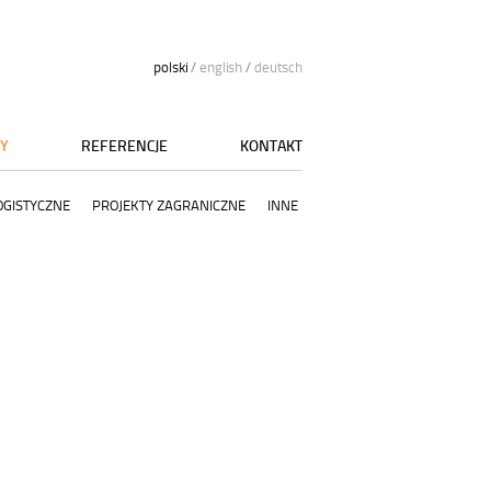
polski
/
english
/
deutsch
TY
REFERENCJE
KONTAKT
OGISTYCZNE
PROJEKTY ZAGRANICZNE
INNE