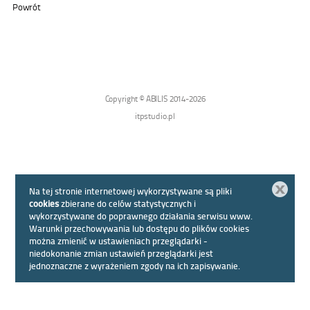
Powrót
Copyright © ABILIS 2014-2026
itpstudio.pl
Zamknij
Na tej stronie internetowej wykorzystywane są pliki
cookies
zbierane do celów statystycznych i
wykorzystywane do poprawnego działania serwisu www.
Warunki przechowywania lub dostępu do plików cookies
można zmienić w ustawieniach przeglądarki -
niedokonanie zmian ustawień przeglądarki jest
jednoznaczne z wyrażeniem zgody na ich zapisywanie.