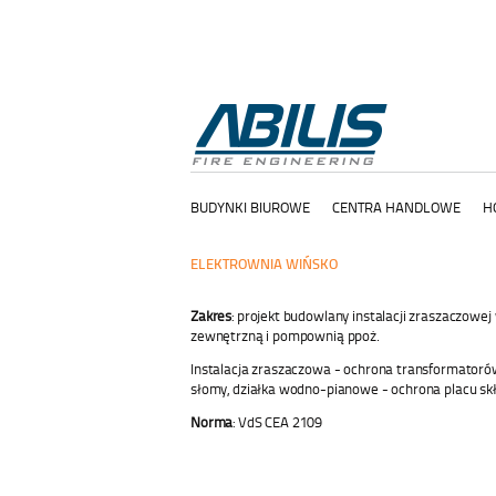
BUDYNKI BIUROWE
CENTRA HANDLOWE
H
ELEKTROWNIA WIŃSKO
Zakres
: projekt budowlany instalacji zraszaczowej 
zewnętrzną i pompownią ppoż.
Instalacja zraszaczowa - ochrona transformator
słomy, działka wodno-pianowe - ochrona placu s
Norma
: VdS CEA 2109