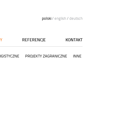
polski
/
english
/
deutsch
TY
REFERENCJE
KONTAKT
OGISTYCZNE
PROJEKTY ZAGRANICZNE
INNE