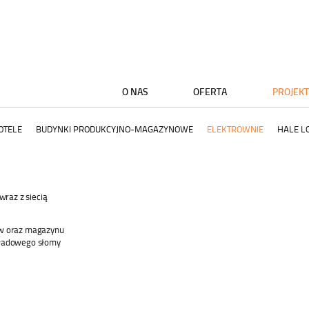
O NAS
OFERTA
PROJEK
OTELE
BUDYNKI PRODUKCYJNO-MAGAZYNOWE
ELEKTROWNIE
HALE L
wraz z siecią
ów oraz magazynu
kładowego słomy