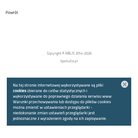
Powrót
Copyright © ABILIS 2014-2026
itpstudio.pl
Zamknij
Na tej stronie internetowej wykorzystywane są pliki
cookies
zbierane do celów statystycznych i
wykorzystywane do poprawnego działania serwisu www.
Warunki przechowywania lub dostępu do plików cookies
można zmienić w ustawieniach przeglądarki -
niedokonanie zmian ustawień przeglądarki jest
jednoznaczne z wyrażeniem zgody na ich zapisywanie.