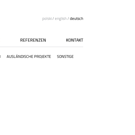
polski
/
english
/
deutsch
E
REFERENZEN
KONTAKT
N
AUSLÄNDISCHE PROJEKTE
SONSTIGE